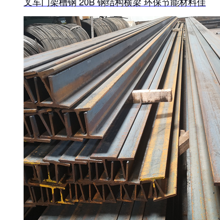
叉车门架槽钢 20B 钢结构横梁 环保节能材料佳