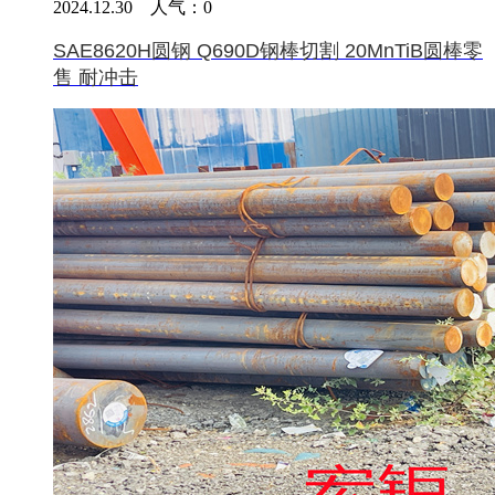
2024.12.30 人气：
0
SAE8620H圆钢 Q690D钢棒切割 20MnTiB圆棒零
售 耐冲击