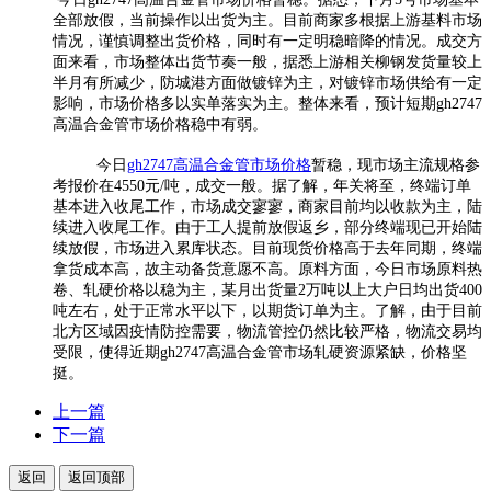
全部放假，当前操作以出货为主。目前商家多根据上游基料市场
情况，谨慎调整出货价格，同时有一定明稳暗降的情况。成交方
面来看，市场整体出货节奏一般，据悉上游相关柳钢发货量较上
半月有所减少，防城港方面做镀锌为主，对镀锌市场供给有一定
影响，市场价格多以实单落实为主。整体来看，预计短期gh2747
高温合金管市场价格稳中有弱。
今日
gh2747高温合金管市场价格
暂稳，现市场主流规格参
考报价在4550元/吨，成交一般。据了解，年关将至，终端订单
基本进入收尾工作，市场成交寥寥，商家目前均以收款为主，陆
续进入收尾工作。由于工人提前放假返乡，部分终端现已开始陆
续放假，市场进入累库状态。目前现货价格高于去年同期，终端
拿货成本高，故主动备货意愿不高。原料方面，今日市场原料热
卷、轧硬价格以稳为主，某月出货量2万吨以上大户日均出货400
吨左右，处于正常水平以下，以期货订单为主。了解，由于目前
北方区域因疫情防控需要，物流管控仍然比较严格，物流交易均
受限，使得近期gh2747高温合金管市场轧硬资源紧缺，价格坚
挺。
上一篇
下一篇
返回
返回顶部