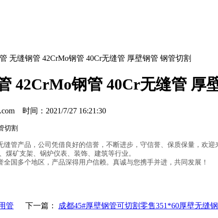
 无缝钢管 42CrMo钢管 40Cr无缝管 厚壁钢管 钢管切割
42CrMo钢管 40Cr无缝管 
m 时间：2021/7/27 16:21:30
管切割
无缝管产品，公司凭借良好的信誉，不断进步，守信誉、保质保量，欢迎
、煤矿支架、锅炉仪表、装饰、建筑等行业。
全国多个地区，产品深得用户信赖。真诚与您携手并进，共同发展！
用管
下一篇：
成都45#厚壁钢管可切割零售351*60厚壁无