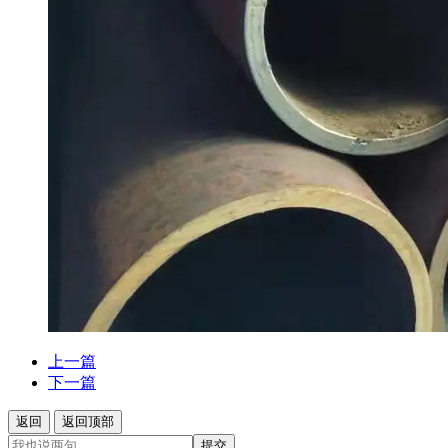
上一篇
下一篇
返回
返回顶部
提交