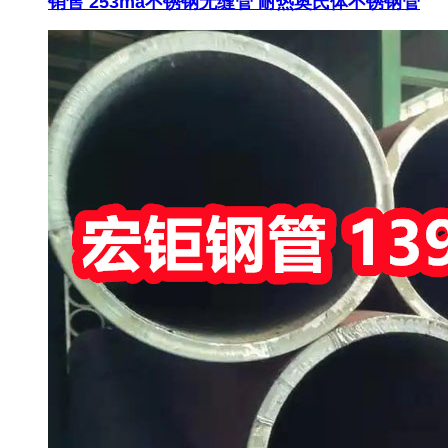
销售 253ma不锈钢无缝管 耐热奥氏体不锈钢管