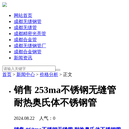
网站首页
成都无缝钢管
成都无缝管
成都精密光亮管
成都合金管
成都无缝钢管厂
成都合金钢管
新闻资讯
首页
>
新闻中心
>
价格分析
> 正文
销售 253ma不锈钢无缝管
耐热奥氏体不锈钢管
2024.08.22 人气：
0