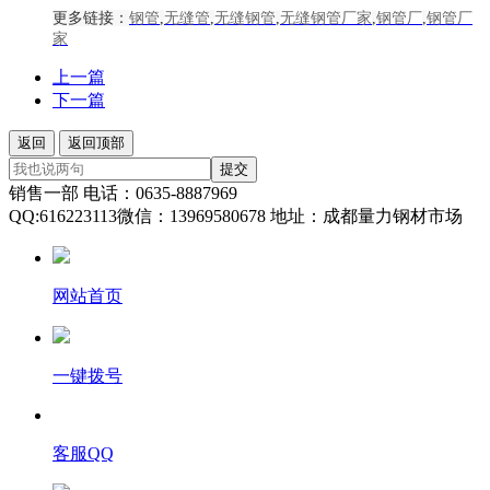
更多链接：
钢管
,
无缝管
,
无缝钢管
,
无缝钢管厂家
,
钢管厂
,
钢管厂
家
上一篇
下一篇
返回
返回顶部
提交
销售一部 电话：0635-8887969
QQ:616223113微信：13969580678 地址：成都量力钢材市场
网站首页
一键拨号
客服QQ