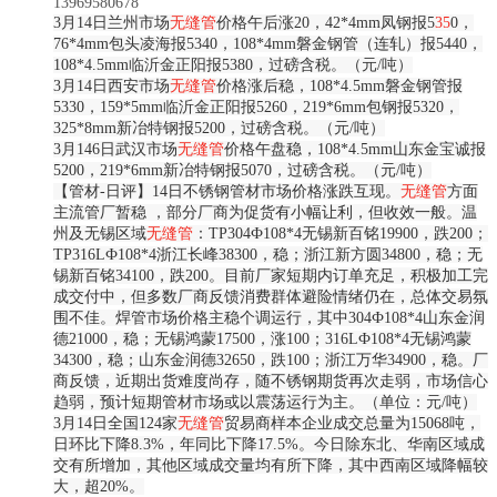
13969580678
3月14日兰州市场
无缝
管
价格
午后涨20，42*4mm凤钢报5
35
0，
76*4mm包头凌海报5340，
108*4mm磐金钢管（连轧
）报5440，
108*4.5mm临沂金正阳报5380，过磅含税。（元/吨）
3月14日西安市场
无缝
管
价格涨后稳，108*4.5mm磐金钢管报
5330，159*5mm临沂金正阳报5260，219*6mm包钢报5320，
325*8mm新冶特钢报5200，过磅含税。（元/吨）
3月146日
武汉市场
无缝
管
价格
午盘稳，108*4.5mm山东金宝诚报
5200，219*6mm新冶特钢报5070，过磅含税。（元/吨）
【管材-日评】14日不锈钢管材市场价格涨跌互现。
无缝
管
方面
主流管厂暂稳 ，部分厂商为促货有小幅让利，但收效一般。温
州及无锡区域
无缝
管
：TP304Ф108*4无锡新百铭19900，跌200；
TP316LФ108*4浙江长峰38300，稳；浙江新方圆34800，稳；无
锡新百铭34100，跌200。目前厂家短期内订单充足，积极加工完
成交付中，但多数厂商反馈消费群体避险情绪仍在，总体交易氛
围不佳。焊管市场价格主稳个调运行，其中304Ф108*4山东金润
德21000，稳；无锡鸿蒙17500，涨100；316LФ108*4无锡鸿蒙
34300，稳；山东金润德32650，跌100；浙江万华34900，稳。厂
商反馈，近期出货难度尚存，随不锈钢期货再次走弱，市场信心
趋弱，预计短期管材市场或以震荡运行为主。（单位：元/吨）
3月14日全国124家
无缝
管
贸易商样本企业成交总量为15068吨，
日环比下降8.3%，年同比下降17.5%。今日除东北、华南区域成
交有所增加，其他区域成交量均有所下降，其中西南区域降幅较
大，超20%。