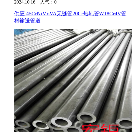
2024.10.16 人气：
0
供应 45CrNiMoVA无缝管20Cr热轧管W18Cr4V管
材输送管道