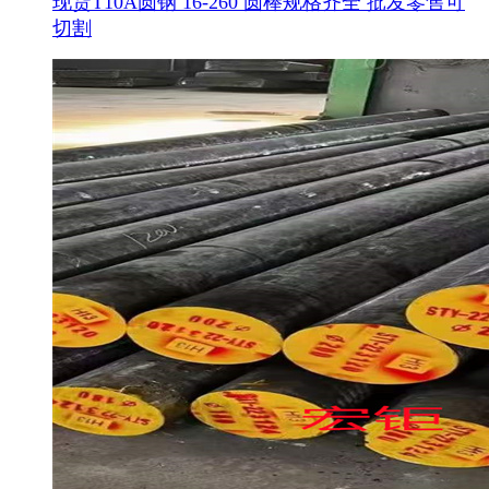
现货T10A圆钢 16-260 圆棒规格齐全 批发零售可
切割