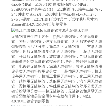
daoσb (MPa)：≥1080(110) 屈服制强度 σs (MPa)：
≥bai930(95) 伸长率 δ5 (％)：≥12 断面收du缩率ψzhi (％)：
≥45 冲击功 Akv (J)：≥63 冲击韧性dao值 αkv (J/cm2)：
≥78(8) 硬度 ：≤217HB[1] 试样尺寸：试样毛坯尺寸为
25mm 镇江
42CRMO钢管切割零售
无缝钢管按生产工艺分：热轧无缝钢管，冷拔无缝钢
管，挤压无缝钢管，焊接无缝钢管。断面形状分类无缝
钢管按断面形状分类：简单断面无缝钢管——方形无缝
钢管，矩形无缝钢管复杂断面无缝钢管——花形无缝钢
管，开口形无缝钢管，波纹形无缝钢管，异型无缝钢管
表面处理分类无缝钢管按表面处理分：热镀锌无缝钢
管，电镀锌无缝钢管，涂油无缝钢管，酸洗无缝钢管用
途分类无缝钢管按用途分类——装饰用无缝钢管，机床
设备用无缝钢管，机械工业用无缝钢管，化工用无缝钢
管，结构用无缝钢管，造船用无缝钢管，汽车用无缝钢
管，梁柱用无缝钢管，特殊用途无缝钢管壁厚分类无缝
钢管按壁厚分类——超无缝钢管，无缝钢管和薄壁无缝
钢管塑性塑性是指金属材料在载荷作用下。镇江
42CRMO钢管切割零售