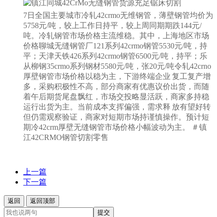
7日全国主要城市冷轧42crmo无维钢管，薄壁钢管均价为
5758元/吨，较上工作日持平，较上周同期期跌144元/
吨。冷轧钢管市场价格主流维稳。其中，上海地区市场
价格聊城无缝钢管厂121系列42crmo钢管5530元/吨，持
平；天津天铁426系列42crmo钢管6500元/吨，持平；乐
从柳钢35crmo系列钢材5580元/吨，张20元/吨令轧42crno
厚壁钢管市场价格以稳为主，下游终端企业 复工复产增
多，采购积极性不高，部分商家有优惠议价出货，而随
着午后期货尾盘飘红，市场交投略显活跃，商家多持稳
运行出货为主。当前成本支挥偏强，需求释 放有望好转
但仍需观察验证，商家对短期市场持谨慎操作。预计短
期冷42crm厚壁无缝钢管市场价格小幅波动为主。 ＃镇
江42CRMO钢管切割零售
上一篇
下一篇
返回
返回顶部
提交