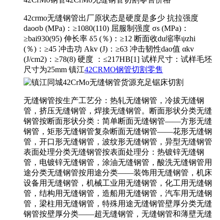
42crmo无缝钢管出厂原状态是硬度是多少 抗拉强度
daoσb (MPa)：≥1080(110) 屈服制强度 σs (MPa)：
≥bai930(95) 伸长率 δ5 (％)：≥12 断面收du缩率ψzhi
(％)：≥45 冲击功 Akv (J)：≥63 冲击韧性dao值 αkv
(J/cm2)：≥78(8) 硬度 ：≤217HB[1] 试样尺寸：试样毛坯
尺寸为25mm 镇江
42CRMO钢管切割零售
无缝钢管按生产工艺分：热轧无缝钢管，冷拔无缝钢
管，挤压无缝钢管，焊接无缝钢管。断面形状分类无缝
钢管按断面形状分类：简单断面无缝钢管——方形无缝
钢管，矩形无缝钢管复杂断面无缝钢管——花形无缝钢
管，开口形无缝钢管，波纹形无缝钢管，异型无缝钢管
表面处理分类无缝钢管按表面处理分：热镀锌无缝钢
管，电镀锌无缝钢管，涂油无缝钢管，酸洗无缝钢管用
途分类无缝钢管按用途分类——装饰用无缝钢管，机床
设备用无缝钢管，机械工业用无缝钢管，化工用无缝钢
管，结构用无缝钢管，造船用无缝钢管，汽车用无缝钢
管，梁柱用无缝钢管，特殊用途无缝钢管壁厚分类无缝
钢管按壁厚分类——超无缝钢管，无缝钢管和薄壁无缝