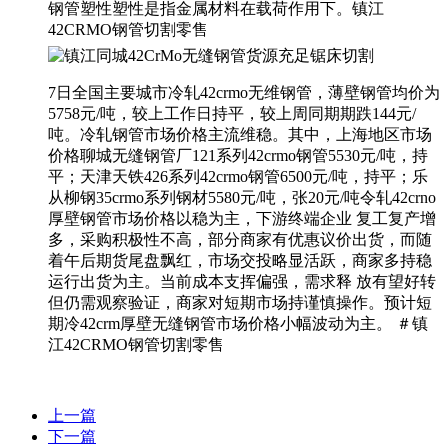
钢管塑性塑性是指金属材料在载荷作用下。镇江
42CRMO钢管切割零售
7日全国主要城市冷轧42crmo无维钢管，薄壁钢管均价为
5758元/吨，较上工作日持平，较上周同期期跌144元/
吨。冷轧钢管市场价格主流维稳。其中，上海地区市场
价格聊城无缝钢管厂121系列42crmo钢管5530元/吨，持
平；天津天铁426系列42crmo钢管6500元/吨，持平；乐
从柳钢35crmo系列钢材5580元/吨，张20元/吨令轧42crno
厚壁钢管市场价格以稳为主，下游终端企业 复工复产增
多，采购积极性不高，部分商家有优惠议价出货，而随
着午后期货尾盘飘红，市场交投略显活跃，商家多持稳
运行出货为主。当前成本支挥偏强，需求释 放有望好转
但仍需观察验证，商家对短期市场持谨慎操作。预计短
期冷42crm厚壁无缝钢管市场价格小幅波动为主。 ＃镇
江42CRMO钢管切割零售
上一篇
下一篇