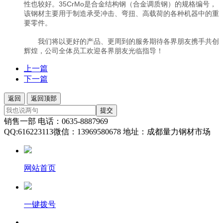
性也较好。35CrMo是合金结构钢（合金调质钢）的规格编号，
该钢材主要用于制造承受冲击、弯扭、高载荷的各种机器中的重
要零件。
我们将以更好的产品、更周到的服务期待各界朋友携手共创
辉煌，公司全体员工欢迎各界朋友光临指导！
上一篇
下一篇
返回
返回顶部
提交
销售一部 电话：0635-8887969
QQ:616223113微信：13969580678 地址：成都量力钢材市场
网站首页
一键拨号