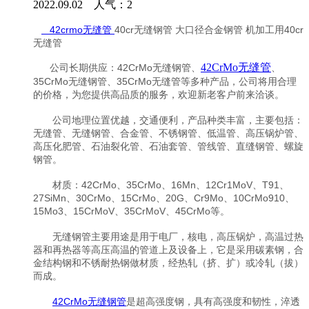
2022.09.02 人气：
2
42crmo无缝管
40cr无缝钢管 大口径合金钢管 机加工用40cr
无缝管
42CrMo无缝管
公司长期供应：42CrMo无缝钢管、
、
35CrMo无缝钢管、35CrMo无缝管等多种产品，公司将用合理
的价格，为您提供高品质的服务，欢迎新老客户前来洽谈。
公司地理位置优越，交通便利，产品种类丰富，主要包括：
无缝管、无缝钢管、合金管、不锈钢管、低温管、高压锅炉管、
高压化肥管、石油裂化管、石油套管、管线管、直缝钢管、螺旋
钢管。
材质：42CrMo、35CrMo、16Mn、12Cr1MoV、T91、
27SiMn、30CrMo、15CrMo、20G、Cr9Mo、10CrMo910、
15Mo3、15CrMoV、35CrMoV、45CrMo等。
无缝钢管主要用途是用于电厂，核电，高压锅炉，高温过热
器和再热器等高压高温的管道上及设备上，它是采用碳素钢，合
金结构钢和不锈耐热钢做材质，经热轧（挤、扩）或冷轧（拔）
而成。
42CrMo无缝钢管
是超高强度钢，具有高强度和韧性，淬透