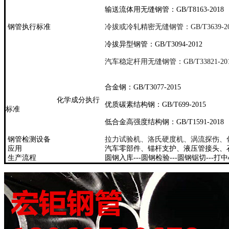
输送流体用无缝钢管：GB/T8163-2018
钢管执行标准
冷拔或冷轧精密无缝钢管：GB/T3639-20
冷拔异型钢管：GB/T3094-2012
汽车稳定杆用无缝钢管：GB/T33821-20
合金钢：GB/T3077-2015
化学成分执行
优质碳素结构钢：GB/T699-2015
标准
低合金高强度结构钢：GB/T1591-2018
钢管检测设备
拉力试验机、洛氏硬度机、涡流探伤、
应用
汽车零部件、锚杆支护、液压管接头、
生产流程
圆钢入库---圆钢检验---圆钢锯切---打中心