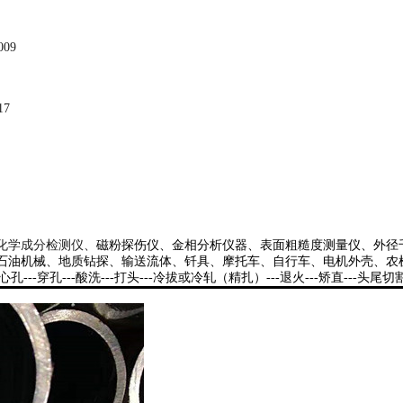
09
17
化学成分检测仪、
磁粉探伤仪、金相分析仪器、表面粗糙度测量仪、外径
石油机械、地质钻探、输送流体、钎具、摩托车、自行车、电机外壳、农
孔---穿孔---酸洗---打头---冷拔或冷轧（精扎）---退火---矫直---头尾切割