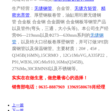
生产经营：
无缝钢管
、合金管、
无缝方矩管
、
精
密光亮管
、厚壁钢板卷管，油缸用珩磨无缝钢
管
合金板 合金钢 合金圆钢 合金钢板等钢管产品
以及管件(弯头，三通，大小头等)。本公司生产经
营Φ6—219mm以及Φ273—630mm系列的
无缝钢
管
，以及特大口径板卷厚壁钢管，并可订做
3PE防
腐钢管以及保温钢管。主要材质：20#，45#，
Q345B(16MN),15CRMO，12Cr1MoVG,A335P22，
P91,WB36,10CrMo910,16Mn(Q345B),
27SiMn,30CRMNSI以及不锈钢等。
实实在在做生意，做您最省心的选择！
销售部电话：
0635-8887
969
13969580678肖经理
上一篇
下一篇