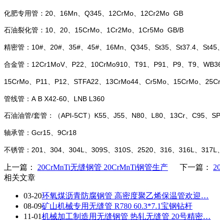
化肥专用管：20、16Mn、Q345、12CrMo、12Cr2Mo GB
石油裂化管：10、20、15CrMo、1Cr2Mo、1Cr5Mo GB/B
精密管：10#、20#、35#、45#、16Mn、Q345、St35、St37.4、St45、S
合金管：12Cr1MoV、P22、10CrMo910、T91、P91、P9、T9、WB3
15CrMo、P11、P12、STFA22、13CrMo44、Cr5Mo、15CrMo、25C
管线管：A B X42-60、LNB L360
石油油管/套管：（API-5CT）K55、J55、N80、L80、13Cr、C95、SP1
轴承管：Gcr15、9Cr18
不锈管：201、304、304L、309S、310S、2520、316、316L、317L、3
上一篇：
20CrMnTi无缝钢管 20CrMnTi钢管生产
下一篇：
2
相关文章
03-20
环氧煤沥青防腐钢管 高密度聚乙烯保温管欢迎…
08-09
矿山机械专用无缝管 R780 60.3*7.1宝钢钻杆
11-01
机械加工制造用无缝钢管 热轧无缝管 20号精密…