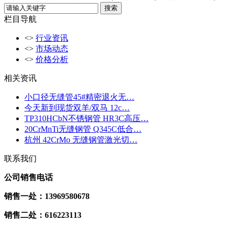
栏目导航
<>
行业资讯
<>
市场动态
<>
价格分析
相关资讯
小口径无缝管45#精密退火无…
今天新到现货双羊/双马 12c…
TP310HCbN不锈钢管 HR3C高压…
20CrMnTi无缝钢管 Q345C低合…
杭州 42CrMo 无缝钢管激光切…
联系我们
公司销售电话
销售一处：13969580678
销售二处：616223113