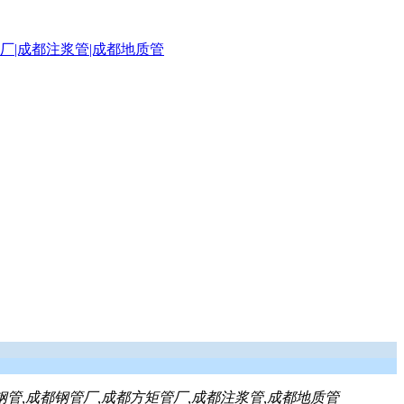
钢管,成都钢管厂,成都方矩管厂,成都注浆管,成都地质管