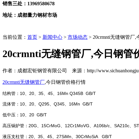
销售三处：13969580678
地址：成都量力钢材市场
当前位置：
首页
>
新闻中心
>
市场动态
> 20crmnti无缝钢
20crmnti无缝钢管厂,今日钢
作者：成都宏钜钢管有限公司 来源：http://www.sichuanhongju.co
20crmnti无缝钢管厂
,今日钢管价格行情
结构管：10、20、35、45、16Mn Q345B GB/T
流体管：10、20、Q295、Q345、16Mn GB/T
低中压：10、20 GB/T
高压锅炉管：20G、15CrMoG、12Cr1MoVG、A106b/c、SA210c、ST45.
液压支柱管：20、35、45、27SiMn、30CrMoSiA GB/T