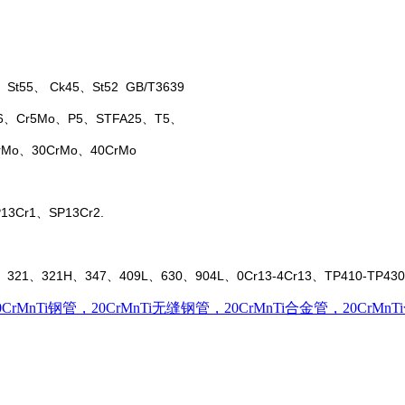
t55、 Ck45、St52 GB/T3639
6、Cr5Mo、P5、STFA25、T5、
rMo、30CrMo、40CrMo
3Cr1、SP13Cr2.
21、321H、347、409L、630、904L、0Cr13-4Cr13、TP410-TP430
0CrMnTi钢管，20CrMnTi无缝钢管，20CrMnTi合金管，20CrMn