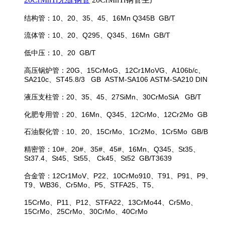
结构管：10、20、35、45、16Mn Q345B GB/T
流体管：10、20、Q295、Q345、16Mn GB/T
低中压：10、20 GB/T
高压锅炉管：20G、15CrMoG、12Cr1MoVG、A106b/c、
SA210c、ST45.8/3 GB ASTM-SA106 ASTM-SA210 DIN
液压支柱管：20、35、45、27SiMn、30CrMoSiA GB/T
化肥专用管：20、16Mn、Q345、12CrMo、12Cr2Mo GB
石油裂化管：10、20、15CrMo、1Cr2Mo、1Cr5Mo GB/B
精密管：10#、20#、35#、45#、16Mn、Q345、St35、
St37.4、St45、St55、 Ck45、St52 GB/T3639
合金管：12Cr1MoV、P22、10CrMo910、T91、P91、P9、
T9、WB36、Cr5Mo、P5、STFA25、T5、
15CrMo、P11、P12、STFA22、13CrMo44、Cr5Mo、
15CrMo、25CrMo、30CrMo、40CrMo