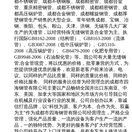
都不锈钢管、成都不锈钢板、成都精密管、成都合金
管、重庆精密钢管、成都不锈钢管、成都精密钢管、成
都高压锅炉管、成都合金钢管、成都螺旋钢管、成都厚
壁钢管生产销售的大型企业。 常年销售成都、宝钢、冶
钢、衡阳、包头、鞍山、天津、洪钢、无锡等几大厂家
生产的无缝管，以经营特殊无缝钢管及合金管为主。执
行国际GB8162-2008（结构管）、GB8163-2008（流体
管）、GB3087-2008（低中压锅炉管）、GB5310-
2008（高压锅炉管）、 GB6479-2000（化肥专用管）、
GB9948-2006（石油裂化管）等。我公司有大量无缝钢
管,合金管现货，将以优惠的价格，批零兼营的方式，为
您提供快捷优质的服务，欢迎新老客户前来洽谈、电
议。以同样的产品比质量、同样的质量比价格、同样的
价格比服务、 同样的服务比信誉为经营理念的成都市四
海钢管有限公司主要以产品畅销全国并出口东南亚、中
东、美国、加拿大等国家和地区为市场方向引导我公司
在机械及行业设备行业的发展。公司自创办以来，靠诚
信打造品牌，以“科技为源、客户为本、合作为先、双赢
为主”作为成都市四海钢管有限公司经营理念，严格企业
管理，强化产品质量，一流的设备为客户生产一流的产
品，一的独特优势。为更好的服务客户扩大经营范围，
我公司特开办了上门送货服务，并有专车专人接送洽谈