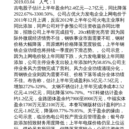
2019.03.04 人气：
1
吉电股子估计上半年盈余约2.4亿元—2.7亿元，同比降落
2922.67%-3300.50%。公司占优火力发电企业上网电价于
2011年12月上调，反应2012年上半年公司火电主业厚利
同比添加，同声公司对于参预公司注资收益亦同比增
加，招致公司上半年完成扭亏。20cr精密光亮管 因为国
际外微观经济情势不佳，钢铁事业市面需要不旺，钢材
价格大幅降落，而原燃料价格降落宽度较低，上半年钢
铁企业功绩也将持续一季度的下滑态势。。公司示意，
因为上网电价较上年同期下跌，火力发电量较上年同期
添加，公司主停业务支出较上年添加约为58.85%,公司主
停业务风力货物完成了营利。风力企业功绩涌现分化，
而钢铁企业则因为需要不旺、价格下落等成分全体功绩
不佳。布告称，估计上半年完成盈利6.5亿元-7.5亿元，
增加272%-329%。 太钢不锈估计上半年完成净成本2.52
亿元-4.19亿元，同比降落50%-70%。*ST科健估计盈余
约1.2亿元，金路团体盈余约7900至8900万元，中福实体
盈余1700万元至2100万元。本誊写钢版材估计盈利约1.2
亿元-1.8亿元，降落69.77%-79.85%。关于盈余的缘由，
公司示意，临汾热电公司投产营业后管理盈余；银号存
款添加招致财务用度降低；上半年电煤价格仍呈上位运
行，煤价虽有所回落，但降落宽度较小；公司注资收益