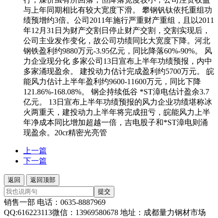
与上年同期相比有较大宽度下滑。 攀钢钒钛依托重组功
绩预增约3倍。公司2011年施行严重财产重组，且以2011
年12月31日为财产交割日停止财产交割，交割实现后，
公司主业发作变化，故公司功绩同比大宽度下降。河北
钢铁盈利约9880万元-3.95亿元，同比降落60%-90%。 风
力企业现分化 多家公司13日宣布上半年功绩预报，内中
多家涌现盈余。 建投动力估计完成盈利约5700万元。 皖
能风力估计上半年盈利约9600-11600万元，同比下降
121.86%-168.08%。 钢企持续低谷 *ST漳电估计盈余3.7
亿元。 13日宣布上半年功绩预报的风力企业功绩堪称冰
火两重天，建投动力上半年将完成扭亏，皖能风力上半
年净成本同比增加超越一倍，吉电股子和*ST漳电则涌
现盈余。20cr精密光亮管
上一篇
下一篇
返回
返回顶部
提交
销售一部 电话：0635-8887969
QQ:616223113微信：13969580678 地址：成都量力钢材市场