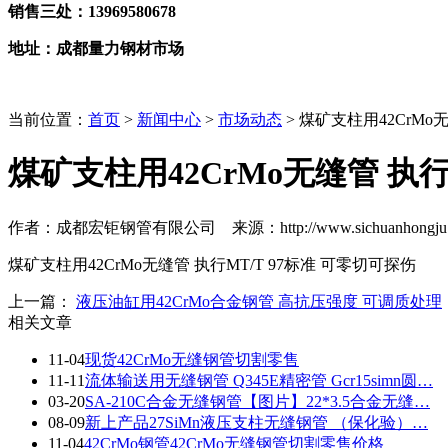
销售三处：13969580678
地址：成都量力钢材市场
当前位置：
首页
>
新闻中心
>
市场动态
> 煤矿支柱用42CrMo
煤矿支柱用42CrMo无缝管 执行
作者：成都宏钜钢管有限公司 来源：http://www.sichuanhongju.co
煤矿支柱用42CrMo无缝管 执行MT/T 97标准 可零切可探伤
上一篇：
液压油缸用42CrMo合金钢管 高抗压强度 可调质处理
相关文章
11-04
现货42CrMo无缝钢管切割零售
11-11
流体输送用无缝钢管 Q345E精密管 Gcr15simn圆…
03-20
SA-210C合金无缝钢管【图片】22*3.5合金无缝…
08-09
新上产品27SiMn液压支柱无缝钢管 （保化验）…
11-04
42CrMo钢管42CrMo无缝钢管切割零售价格