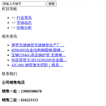
栏目导航
<>
行业资讯
<>
市场动态
<>
价格分析
相关资讯
厚壁无缝钢管无缝钢管生产厂…
40MnBH合金结构钢圆钢/圆棒…
宝钢25MnG高压锅炉管 无缝钢…
供应现货大冶SAE8620H合金圆…
42CrMo 钢管激光切割｜模具…
联系我们
公司销售电话
销售一处：13969580678
销售二处：616223113