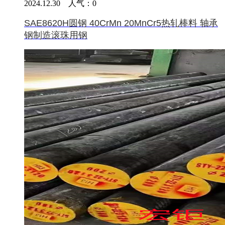
2024.12.30 人气：
0
SAE8620H圆钢 40CrMn 20MnCr5热轧棒料 轴承
钢制造滚珠用钢