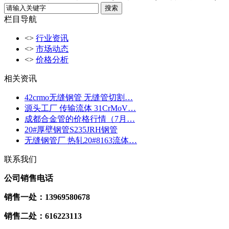
栏目导航
<>
行业资讯
<>
市场动态
<>
价格分析
相关资讯
42crmo无缝钢管 无缝管切割…
源头工厂 传输流体 31CrMoV…
成都合金管的价格行情（7月…
20#厚壁钢管S235JRH钢管
无缝钢管厂 热轧20#8163流体…
联系我们
公司销售电话
销售一处：13969580678
销售二处：616223113