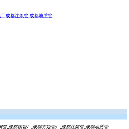
钢管,成都钢管厂,成都方矩管厂,成都注浆管,成都地质管