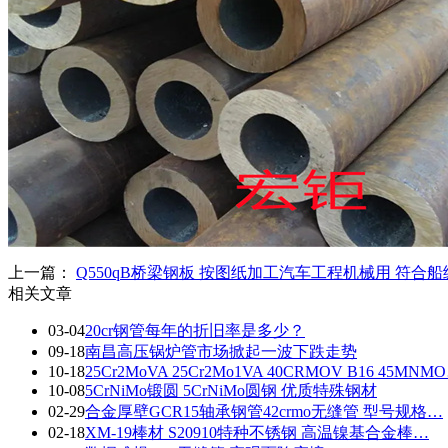
上一篇：
Q550qB桥梁钢板 按图纸加工汽车工程机械用 符合船
相关文章
03-04
20cr钢管每年的折旧率是多少？
09-18
南昌高压锅炉管市场掀起一波下跌走势
10-18
25Cr2MoVA 25Cr2Mo1VA ​40CRMOV B16 45MNM
10-08
5CrNiMo锻圆 5CrNiMo圆钢 优质特殊钢材
02-29
合金厚壁GCR15轴承钢管42crmo无缝管 型号规格…
02-18
XM-19棒材 S20910特种不锈钢 高温镍基合金棒…