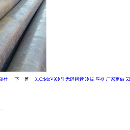
级社
下一篇：
31CrMoV9冷轧无缝钢管 冷拔 厚壁 厂家定做 53
O…