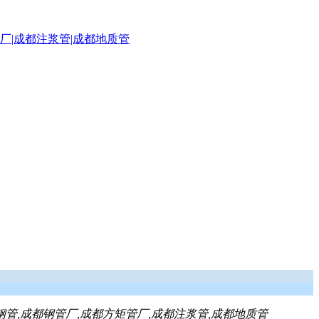
钢管,成都钢管厂,成都方矩管厂,成都注浆管,成都地质管