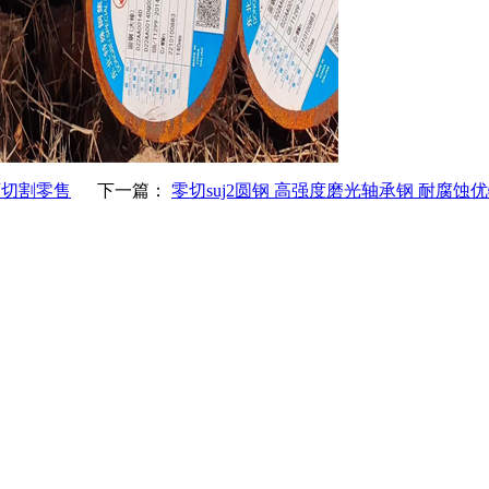
 可切割零售
下一篇：
零切suj2圆钢 高强度磨光轴承钢 耐腐蚀