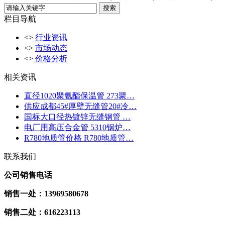
栏目导航
<>
行业资讯
<>
市场动态
<>
价格分析
相关资讯
直径1020聚氨酯保温管 273聚…
供应成都45#厚壁无缝管20#冷…
国标大口径热镀锌无缝钢管 …
电厂用高压合金管 5310锅炉…
R780地质管价格 R780地质管…
联系我们
公司销售电话
销售一处：13969580678
销售二处：616223113