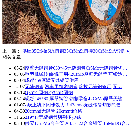
上一篇：
供应35CrMnSiA圆钢35CrMnSi圆棒30CrMnSiA锻圆
相关文章
05-24
厚壁无缝钢管630*45无缝钢管Cr5Mo无缝钢管切…
03-05
重型机械转轴/辊子用42CrMo厚壁无缝管 可锻造…
05-04
成都45#厚壁无缝钢管供应
12-07
无缝钢管,汽车用精密钢管,冷拔无缝钢管厂,无…
03-14
Q355C圆钢-Q355D圆钢
05-24
现货245*60 厚壁钢管 切割零售42CrMo厚壁无缝…
01-07
- 线上线下同步发力！42crmo无缝钢管切割销售…
04-30
20crmnti无缝管 20crmnti价格
11-26
219*17无缝钢管切割多少钱
03-10
供应1Cr5Mo合金管 A335T22合金钢管 16MnDG合…