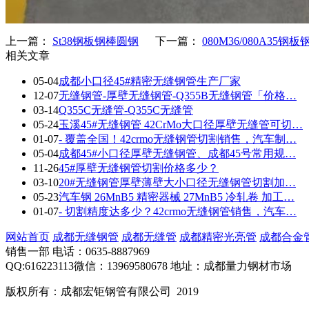
上一篇：
St38钢板钢棒圆钢
下一篇：
080M36/080A35钢板
相关文章
05-04
成都小口径45#精密无缝钢管生产厂家
12-07
无缝钢管-厚壁无缝钢管-Q355B无缝钢管「价格…
03-14
Q355C无缝管-Q355C无缝管
05-24
玉溪45#无缝钢管 42CrMo大口径厚壁无缝管可切…
01-07
- 覆盖全国！42crmo无缝钢管切割销售，汽车制…
05-04
成都45#小口径厚壁无缝钢管、成都45号常用规…
11-26
45#厚壁无缝钢管切割价格多少？
03-10
20#无缝钢管厚壁薄壁大小口径无缝钢管切割加…
05-23
汽车钢 26MnB5 精密器械 27MnB5 冷轧卷 加工…
01-07
- 切割精度达多少？42crmo无缝钢管销售，汽车…
网站首页
成都无缝钢管
成都无缝管
成都精密光亮管
成都合金
销售一部 电话：0635-8887969
QQ:616223113微信：13969580678 地址：成都量力钢材市场
版权所有：成都宏钜钢管有限公司 2019