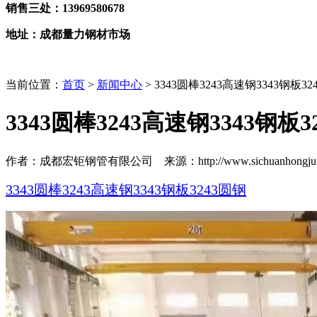
销售三处：13969580678
地址：成都量力钢材市场
当前位置：
首页
>
新闻中心
> 3343圆棒3243高速钢3343钢板32
3343圆棒3243高速钢3343钢板3
作者：成都宏钜钢管有限公司 来源：http://www.sichuanhongju.co
3343圆棒3243高速钢3343钢板3243圆钢