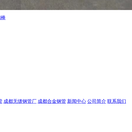
钢棒
管
成都无缝钢管厂
成都合金钢管
新闻中心
公司简介
联系我们