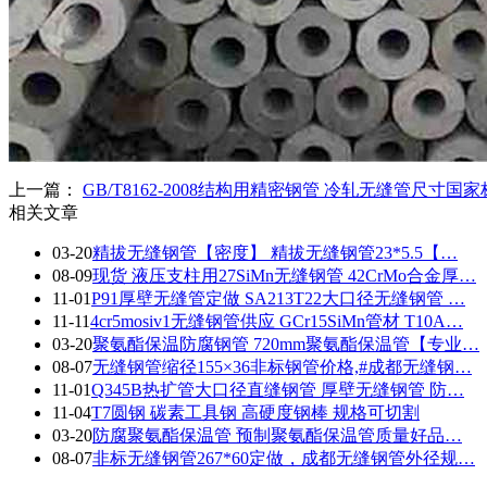
上一篇：
GB/T8162-2008结构用精密钢管 冷轧无缝管尺寸国
相关文章
03-20
精拔无缝钢管【密度】 精拔无缝钢管23*5.5【…
08-09
现货 液压支柱用27SiMn无缝钢管 42CrMo合金厚…
11-01
P91厚壁无缝管定做 SA213T22大口径无缝钢管 …
11-11
4cr5mosiv1无缝钢管供应 GCr15SiMn管材 T10A…
03-20
聚氨酯保温防腐钢管 720mm聚氨酯保温管【专业…
08-07
无缝钢管缩径155×36非标钢管价格,#成都无缝钢…
11-01
Q345B热扩管大口径直缝钢管 厚壁无缝钢管 防…
11-04
T7圆钢 碳素工具钢 高硬度钢棒 规格可切割
03-20
防腐聚氨酯保温管 预制聚氨酯保温管质量好品…
08-07
非标无缝钢管267*60定做，成都无缝钢管外径规…