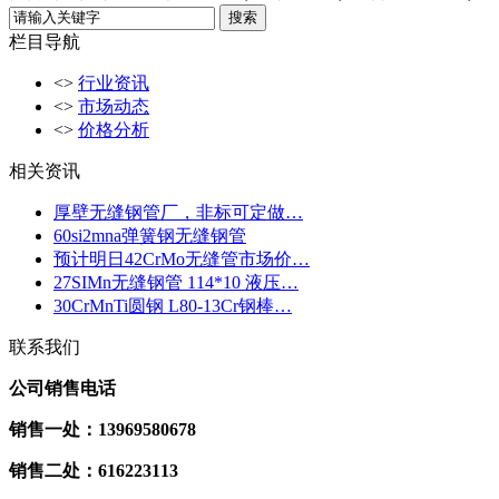
栏目导航
<>
行业资讯
<>
市场动态
<>
价格分析
相关资讯
厚壁无缝钢管厂，非标可定做…
60si2mna弹簧钢无缝钢管
预计明日42CrMo无缝管市场价…
27SIMn无缝钢管 114*10 液压…
30CrMnTi圆钢 L80-13Cr钢棒…
联系我们
公司销售电话
销售一处：13969580678
销售二处：616223113