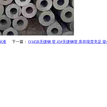
家标准
下一篇：
Q345B无缝钢 管 45#无缝钢管 库存现货充足