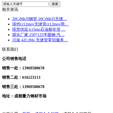
相关资讯
20CrMnTi钢管,20CrMnTi无缝…
漳州cr12mov无缝管cr12mov用…
现货供应1cr5mo石油裂化管 …
源头厂家 250*125半圆钢 汽…
川渝 42CrMo 无缝管零切服务…
联系我们
公司销售电话
销售一处：13969580678
销售二处：616223113
销售三处：13969580678
地址：成都量力钢材市场