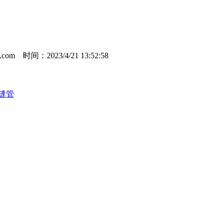
m 时间：2023/4/21 13:52:58
缝管