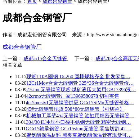
当前位置：
首页
>
成都合金钢管
> 成都合金钢管厂
成都合金钢管厂
作者：成都宏钜钢管有限公司 来源：http://www.sichuanhongju.co
成都合金钢管厂
上一篇：
成都cr15合金无缝管
下一篇：
成都20g合金高压无
相关文章
11-15
现货T10A圆钢 16-260 圆棒规格齐全 批发零售…
03-20
12Cr1Mov合金无缝钢管 325*36合金无缝钢管价…
08-09
27simn无缝钢管现货 煤矿液压支架用GB17396液…
11-04
42crmo无缝钢管厂家13969580678 切割零售
11-11
4cr5mosiv1无缝钢管供应 GCr15SiMn无缝管价格…
03-20
45#无缝钢管现货 508*80无缝钢管【可切割】
08-09
机械加工厚壁45#无缝钢管 油缸用精密无缝钢管…
11-01
304/304L冲压小口径不锈钢无缝管 精密无缝钢…
11-11
GCr15轴承钢管 GCr15simn无缝管 零售切割 42…
03-20
聚氨酯保温材料 黑夹克聚氨酯保温管有现货可…