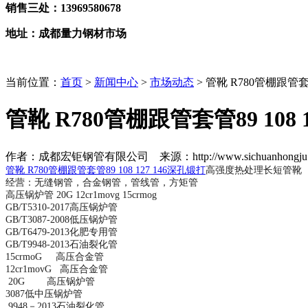
销售三处：13969580678
地址：成都量力钢材市场
当前位置：
首页
>
新闻中心
>
市场动态
> 管靴 R780管棚跟管套
管靴 R780管棚跟管套管89 10
作者：成都宏钜钢管有限公司 来源：http://www.sichuanhongju.co
管靴 R780管棚跟管套管89 108 127 146深孔锻打
高强度热处理长短管靴
经营：无缝钢管，合金钢管，管线管，方矩管
高压锅炉管 20G 12cr1movg 15crmog
GB/T5310-2017高压锅炉管
GB/T3087-2008低压锅炉管
GB/T6479-2013化肥专用管
GB/T9948-2013石油裂化管
15crmoG 高压合金管
12cr1movG 高压合金管
20G 高压锅炉管
3087低中压锅炉管
9948－2013石油裂化管