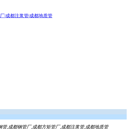
钢管,成都钢管厂,成都方矩管厂,成都注浆管,成都地质管