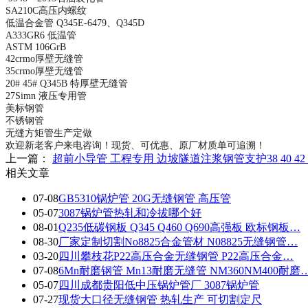
SA210C高压内螺纹
低温合金管 Q345E-6479、Q345D
A333GR6 低温管
ASTM 106GrB
42crmo厚壁无缝管
35crmo厚壁无缝管
20# 45# Q345B 特厚壁无缝管
27Simn 液压专用管
美标钢管
不锈钢管
无缝方矩管生产定做
欢迎新老客户来电咨询！现货、可优惠、原厂材质单可追溯！
上一篇：
超前小导管 工程专用 边坡隧道注浆钢管支护38 40 42 48 50 
相关文章
07-08
GB5310锅炉管 20G无缝钢管 高压管
05-07
3087锅炉管热轧和冷拔哪个好
08-01
Q235低碳钢板 Q345 Q460 Q690高强板 欧标钢板…
08-30
厂家定制切割No8825合金管材 N08825无缝钢管…
03-20
四川攀枝花P22高压合金无缝钢管 P22高压合金…
07-08
6Mn耐磨钢管 Mn13耐磨无缝管 NM360NM400耐磨
05-07
四川成都贵阳低中压锅炉管厂 3087锅炉管
07-27
现货大口径无缝钢管 热轧生产 可切割定尺