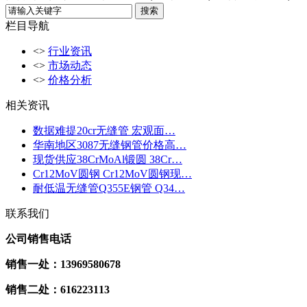
栏目导航
<>
行业资讯
<>
市场动态
<>
价格分析
相关资讯
数据难提20cr无缝管 宏观面…
华南地区3087无缝钢管价格高…
现货供应38CrMoAl锻圆 38Cr…
Cr12MoV圆钢 Cr12MoV圆钢现…
耐低温无缝管Q355E钢管 Q34…
联系我们
公司销售电话
销售一处：13969580678
销售二处：616223113