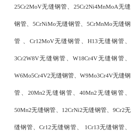
25Cr2MoV无缝钢管、25Cr2Ni4MnMoA无缝
钢管、5CrNiMo无缝钢管、5CrMnMo无缝钢
管 、Cr12MoV无缝钢管、H13无缝钢管、
3Cr2W8V无缝钢管、W18Cr4V无缝钢管、
W6Mo5Cr4V2无缝钢管、W9Mo3Cr4V无缝钢
管、20Mn2无缝钢管、40Mn2无缝钢管、
50Mn2无缝钢管、12CrNi2无缝钢管、9Cr2无
缝钢管、Cr12无缝钢管、 1Cr13无缝钢管、