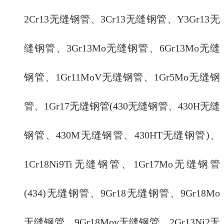
2Cr13无缝钢管、3Cr13无缝钢管、Y3Gr13无
缝钢管、3Gr13Mo无缝钢管、6Gr13Mo无缝
钢管、1Gr11MoV无缝钢管、1Gr5Mo无缝钢
管、1Gr17无缝钢管(430无缝钢管、430H无缝
钢管、430M无缝钢管、430HT无缝钢管)、
1Cr18Ni9Ti无缝钢管、1Gr17Mo无缝钢管
(434)无缝钢管、9Gr18无缝钢管、9Gr18Mo
无缝钢管、9Gr18Mov无缝钢管、2Gr13Ni2无