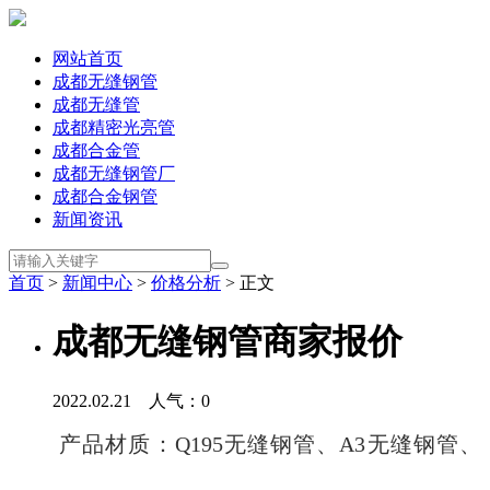
网站首页
成都无缝钢管
成都无缝管
成都精密光亮管
成都合金管
成都无缝钢管厂
成都合金钢管
新闻资讯
首页
>
新闻中心
>
价格分析
> 正文
成都无缝钢管商家报价
2022.02.21 人气：
0
产品材质：Q195无缝钢管、A3无缝钢管、