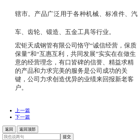
辖市。产品广泛用于各种机械、标准件、汽
车、齿轮、锻造、五金工具等行业。
宏钜天成钢管有限公司恪守
“诚信经营，保质
保量”和“互惠互利，共同发展”实实在在做生
意的经营理念，有口皆碑的信誉、精益求精
的产品和力求完美的服务是公司成功的关
键，公司力求创造优异的业绩来回报新老客
户。
上一篇
下一篇
返回
返回顶部
提交