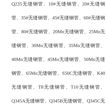
Q235无缝钢管、10#无缝钢管、20#无缝钢
管、35#无缝钢管、45#无缝钢管、60#无缝钢
管、80#无缝钢管、20Mn无缝钢管、25Mn无
缝钢管、30Mn无缝钢管、35Mn无缝钢管、
40Mn无缝钢管、45Mn无缝钢管、50Mn无缝
钢管、65Mn无缝钢管、S50C无缝钢管、K40
无缝钢管、T8无缝钢管、T10无缝钢管、
Q345A无缝钢管、Q345B无缝钢管、Q345C无