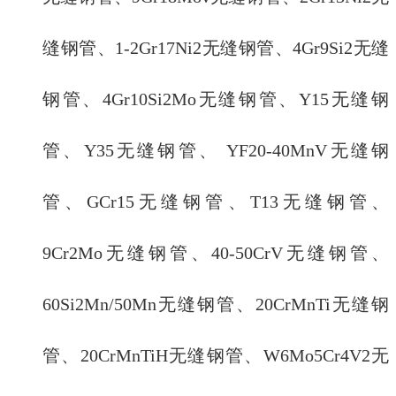
缝钢管、1-2Gr17Ni2无缝钢管、4Gr9Si2无缝
钢管、4Gr10Si2Mo无缝钢管、Y15无缝钢
管、Y35无缝钢管、 YF20-40MnV无缝钢
管、GCr15无缝钢管、T13无缝钢管、
9Cr2Mo无缝钢管、40-50CrV无缝钢管、
60Si2Mn/50Mn无缝钢管、20CrMnTi无缝钢
管、20CrMnTiH无缝钢管、W6Mo5Cr4V2无