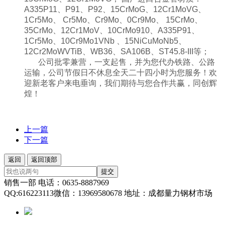
A335P11、P91、P92、15CrMoG、12Cr1MoVG、
1Cr5Mo、 Cr5Mo、Cr9Mo、0Cr9Mo、 15CrMo、
35CrMo、12Cr1MoV、10CrMo910、A335P91、
1Cr5Mo、10Cr9Mo1VNb 、15NiCuMoNb5、
12Cr2MoWVTiB、WB36、SA106B、ST45.8-III等；
公司批零兼营，一支起售，并为您代办铁路、公路
运输，公司节假日不休息全天二十四小时为您服务！欢
迎新老客户来电垂询，我们期待与您合作共赢，同创辉
煌！
上一篇
下一篇
返回
返回顶部
提交
销售一部 电话：0635-8887969
QQ:616223113微信：13969580678 地址：成都量力钢材市场