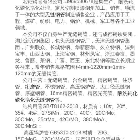
宏钜钢管有限公司13969580678是集生产、酸洗钝
化磷化皂化处理、定尺切割喷漆倒角加工、销售、物流
于一体的大型
无缝钢管
制造销售企业，产品应用于工
程、煤矿、纺织、电力、锅炉、机械、军工等各个工业
领域。
本公司不仅自身生产无缝钢管，还与成都钢铁集团，
湖北新冶钢集团，包头无缝钢管厂，天津无缝钢管集
团，广州联众、长城特钢、华新丽华、久立特钢、温州
宝丰、山西太钢、上海宝钢、林州凤宝、浙江泰富、墨
龙、鲁丽、莱钢、广富、西王、东北特钢等建立长期业
务往来，常年销售规格范围∮4mm-1220mm×1mm-
120mm的无缝钢管。
公司主营：无缝钢管、合金钢管、精密钢管、注浆
管、
绗磨管
、不锈钢管、高压锅炉管、大口径无缝钢
管、厚壁钢管、16mn精密钢管、精密光亮管、
酸洗钝化
磷化皂化无缝钢管
等
。
结构用管GB/T8162-2018，材质有：10#、20#、
35#、45#、27SiMn、20Cr、40Cr、20CrMo、
30CrMo、35crMo、42CrMO、38CrMoAl、
30CrMnSi；
高压锅炉管 GB5310-2018,材质：20G、
15CrMoG、12Cr1MoVG； 国产进口合金管材质：