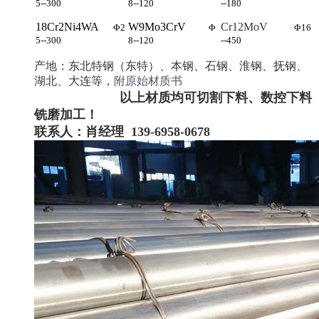
5--300
8--120
--180
18Cr2Ni4WA
W9Mo3CrV
Cr12MoV
Φ2
Φ
Φ16
5--300
8--120
--450
产地：东北特钢（东特）、本钢、石钢、淮钢、抚钢、
湖北、大连等，
附原始材质书
以上材质均可切割下料、数控下料
铣磨加工！
联系人：肖经理 139-6958-0678