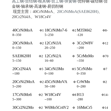
高工钢
·
合结钢
·
模具钢
·
合工钢
·
弹簧钢
·
优特钢
·
碳结钢
·
合
金钢
·
轴承钢
·
高速钢
·
易切削钢
现货主营：40CrNiMoA、
20CrNiMoA(SAE8620H)
、
20Cr2Ni4A、W18Cr4V
40CrNiMoA
18CrNiMo7-6
M35M42
Φ1
Φ2
Φ8-
8--350
5--250
-120
20CrNiMoA
12CrNi3A
3Cr2W8V
Φ2
Φ
Φ12
0--150
20--250
--200
SAE8620H
12CrNi2A
5CrMnMo
Φ2
Φ
Φ70
5--150
16--60
--350
20Cr2Ni4A
34CrNi3Mo
5CrNiMo
Φ5
Φ5
Φ7
--180
0--100
0--350
20CrNi2MoA
45CrNiMoVA
CrWMn
Φ2
Φ
Φ2
5--200
50--180
0--280
17CrNiMo6
W18Cr4V
H13
Φ2
Φ8
Φ14-
5--300
--100
-280
30Cr2Ni2Mo
W6Mo5Cr4V2
16MnCr5
Φ2
Φ
Φ14