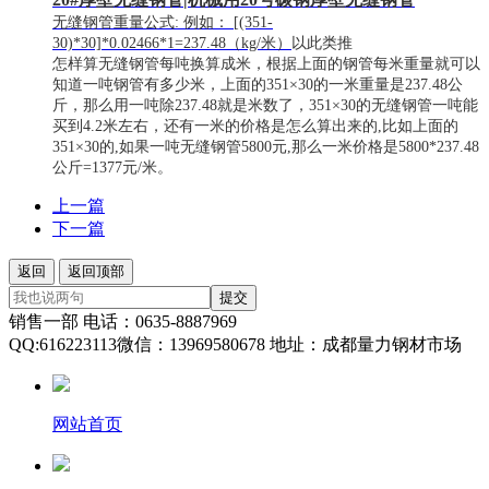
无缝钢管重量公式: 例如： [(351-
30)*30]*0.02466*1=237.48（kg/米）
以此类推
怎样算无缝钢管每吨换算成米，根据上面的钢管每米重量就可以
知道一吨钢管有多少米，上面的351×30的一米重量是237.48公
斤，那么用一吨除237.48就是米数了，351×30的无缝钢管一吨能
买到4.2米左右，还有一米的价格是怎么算出来的,比如上面的
351×30的,如果一吨无缝钢管5800元,那么一米价格是5800*237.48
公斤=1377元/米。
上一篇
下一篇
返回
返回顶部
提交
销售一部 电话：0635-8887969
QQ:616223113微信：13969580678 地址：成都量力钢材市场
网站首页