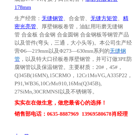
178mm
生产经营：
无缝钢管
、合金管、
无缝方矩管
、
精
密光亮管
、厚壁钢板卷管，油缸用珩磨无缝钢
管
合金板 合金钢 合金圆钢 合金钢板等钢管产品
以及管件(弯头，三通，大小头等)。本公司生产经
营Φ6—219mm以及Φ273—630mm系列的
无缝钢
管
，以及特大口径板卷厚壁钢管，并可订做
3PE防
腐钢管以及保温钢管。主要材质：20#，45#，
Q345B(16MN),15CRMO，12Cr1MoVG,A335P22，
P91,WB36,10CrMo910,16Mn(Q345B),
27SiMn,30CRMNSI以及不锈钢等。
实实在在做生意，做您最省心的选择！
销售部电话：
0635-8887
969
13969580678肖经理