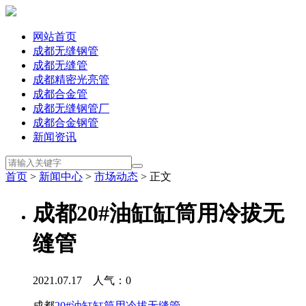
网站首页
成都无缝钢管
成都无缝管
成都精密光亮管
成都合金管
成都无缝钢管厂
成都合金钢管
新闻资讯
首页
>
新闻中心
>
市场动态
> 正文
成都20#油缸缸筒用冷拔无
缝管
2021.07.17 人气：
0
成都
20#油缸缸筒用冷拔无缝管