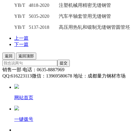
YB/T
4818-2020 注塑机械用精密无缝钢管
YB/T
5035-2020 汽车半轴套管用无缝钢管
YB/T
5137-2018 高压用热轧和锻制无缝钢管圆管坯
上一篇
下一篇
返回
返回顶部
提交
销售一部 电话：0635-8887969
QQ:616223113微信：13969580678 地址：成都量力钢材市场
网站首页
一键拨号