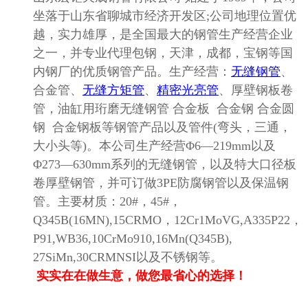
坐落于山东省聊城市经济开发区
;
公司地理位置优
越，实力雄厚，是全国最大的钢管生产经营企业
之一，并专业代理包钢，天津，成都，宝钢等国
内钢厂的优质钢管产品。生产经营：
无缝钢管
、
合金管、
无缝方矩管
、
精密光亮管
、厚壁钢板卷
管，油缸用珩磨无缝钢管
合金板 合金钢 合金圆
钢 合金钢板等钢管产品以及管件
(
弯头，三通，
大小头等
)
。本公司生产经营
Φ6—219mm
以及
Φ273—630mm
系列的无缝钢管，以及特大口径板
卷厚壁钢管，并可订做
3PE
防腐钢管以及保温钢
管。主要材质：
20#
，
45#
，
Q345B(16MN),15CRMO
，
12Cr1MoVG,A335P22
，
P91,WB36,10CrMo910,16Mn(Q345B),
27SiMn,30CRMNSI
以及不锈钢等。
实实在在做生意，做您最省心的选择！