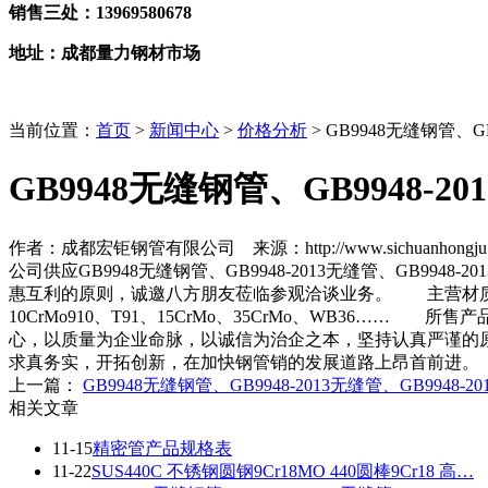
销售三处：13969580678
地址：成都量力钢材市场
当前位置：
首页
>
新闻中心
>
价格分析
> GB9948无缝钢管、GB
GB9948无缝钢管、GB9948-20
作者：成都宏钜钢管有限公司 来源：http://www.sichuanhongju.co
公司供应GB9948无缝钢管、GB9948-2013无缝管、GB9
惠互利的原则，诚邀八方朋友莅临参观洽谈业务。 主营材质：20#、45#、2
10CrMo910、T91、15CrMo、35CrMo、WB3
心，以质量为企业命脉，以诚信为治企之本，坚持认真严谨的
求真务实，开拓创新，在加快钢管销的发展道路上昂首前进。
上一篇：
GB9948无缝钢管、GB9948-2013无缝管、GB9948-2
相关文章
11-15
精密管产品规格表
11-22
SUS440C 不锈钢圆钢9Cr18MO 440圆棒9Cr18 高…