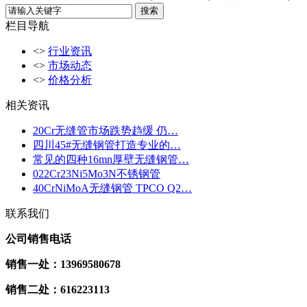
栏目导航
<>
行业资讯
<>
市场动态
<>
价格分析
相关资讯
20Cr无缝管市场跌势趋缓 仍…
四川45#无缝钢管打造专业的…
常见的四种16mn厚壁无缝钢管…
022Cr23Ni5Mo3N不锈钢管
40CrNiMoA无缝钢管 TPCO Q2…
联系我们
公司销售电话
销售一处：13969580678
销售二处：616223113