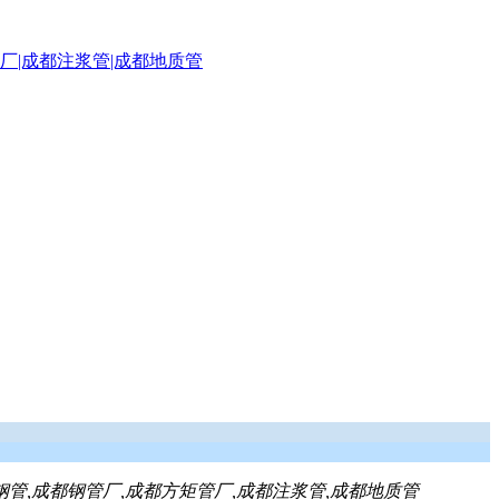
钢管,成都钢管厂,成都方矩管厂,成都注浆管,成都地质管