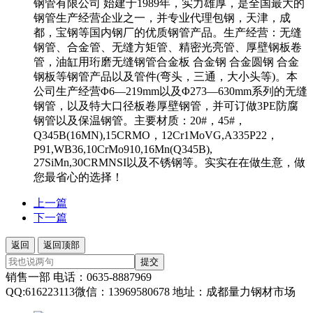
钢管有限公司 始建于1989年，实力雄厚，是全国最大的
钢管生产经营企业之一，并专业代理包钢，天津，成
都，宝钢等国内钢厂的优质钢管产品。生产经营：无缝
钢管、合金管、无缝方矩管、精密光亮管、厚壁钢板卷
管，油缸用珩磨无缝钢管合金板 合金钢 合金圆钢 合金
钢板等钢管产品以及管件(弯头，三通，大小头等)。本
公司生产经营Φ6—219mm以及Φ273—630mm系列的无缝
钢管，以及特大口径板卷厚壁钢管，并可订做3PE防腐
钢管以及保温钢管。主要材质：20#，45#，
Q345B(16MN),15CRMO，12Cr1MoVG,A335P22，
P91,WB36,10CrMo910,16Mn(Q345B),
27SiMn,30CRMNSI以及不锈钢等。实实在在做生意，做
您最省心的选择！
上一篇
下一篇
返回
返回顶部
提交
销售一部 电话：0635-8887969
QQ:616223113微信：13969580678 地址：成都量力钢材市场