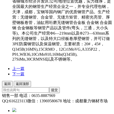
省聊城市经济开发区;公司地理位置优越，实力雄厚，是
全国最大的钢管生产经营企业之一，并专业代理包钢，
天津，成都，宝钢等国内钢厂的优质钢管产品。生产经
营：无缝钢管、合金管、无缝方矩管、精密光亮管、厚
壁钢板卷管，油缸用珩磨无缝钢管合金板 合金钢 合金圆
钢 合金钢板等钢管产品以及管件(弯头，三通，大小头
等)。本公司生产经营Φ6—219mm以及Φ273—630mm系
列的无缝钢管，以及特大口径板卷厚壁钢管，并可订做
3PE防腐钢管以及保温钢管。主要材质：20#，45#，
Q345B(16MN),15CRMO，12Cr1MoVG,A335P22，
P91,WB36,10CrMo910,16Mn(Q345B),
27SiMn,30CRMNSI以及不锈钢等。
上一篇
下一篇
返回
返回顶部
提交
销售一部 电话：0635-8887969
QQ:616223113微信：13969580678 地址：成都量力钢材市场